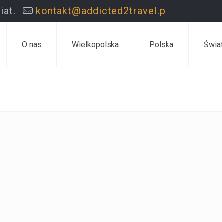
iat.
kontakt@addicted2travel.pl
O nas
Wielkopolska
Polska
Świa