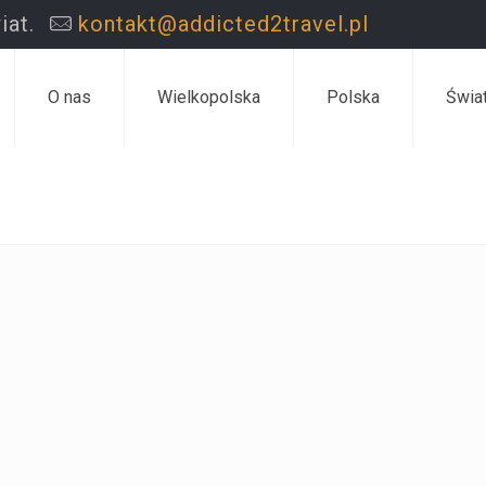
iat.
kontakt@addicted2travel.pl
O nas
Wielkopolska
Polska
Świa