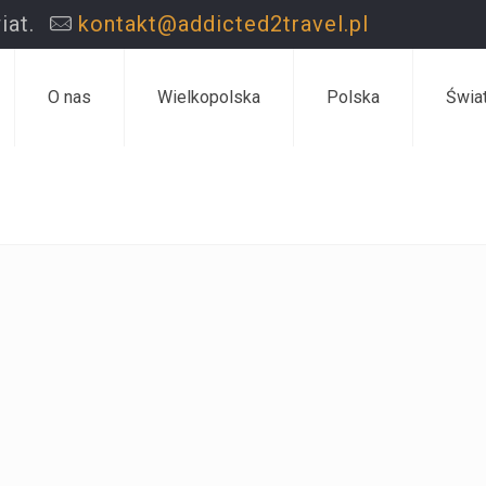
iat.
kontakt@addicted2travel.pl
O nas
Wielkopolska
Polska
Świa