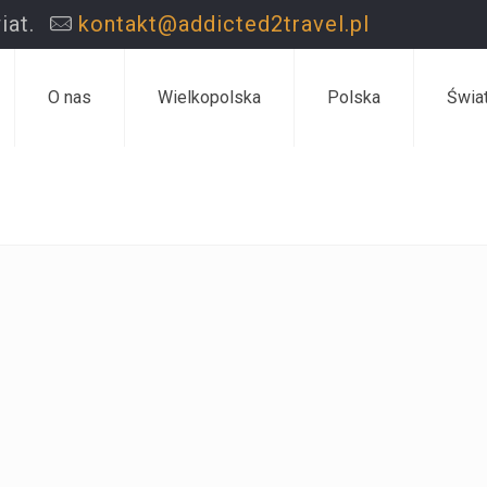
iat.
kontakt@addicted2travel.pl
O nas
Wielkopolska
Polska
Świa