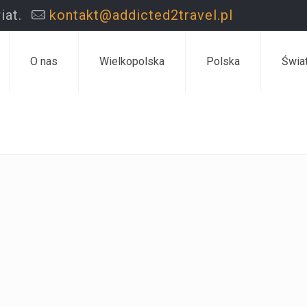
iat.
kontakt@addicted2travel.pl
O nas
Wielkopolska
Polska
Świa