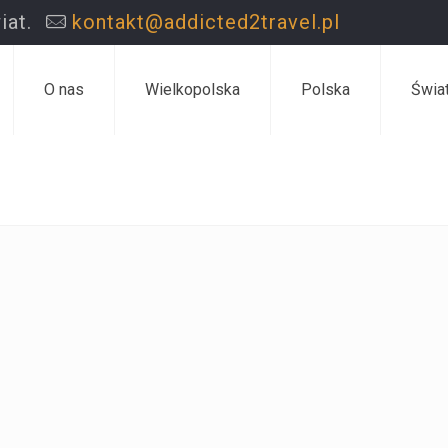
iat.
kontakt@addicted2travel.pl
O nas
Wielkopolska
Polska
Świa