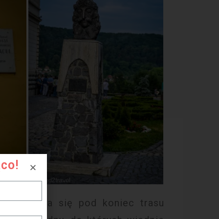
ąco!
, znajdująca się pod koniec trasu