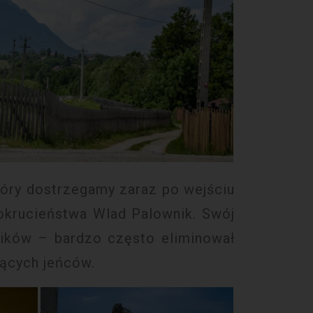
który dostrzegamy zaraz po wejściu
 okrucieństwa Wlad Palownik. Swój
ików – bardzo często eliminował
jących jeńców.