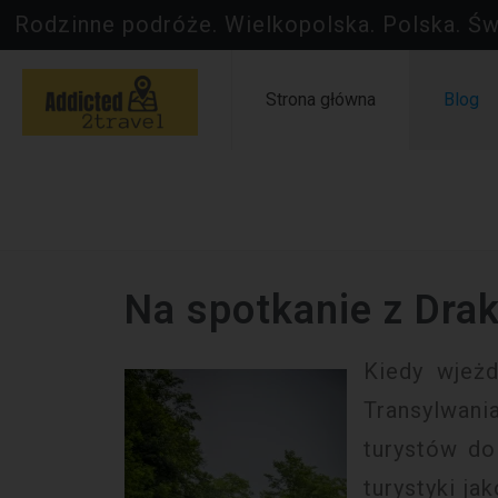
Rodzinne podróże. Wielkopolska. Polska. Św
Strona główna
Blog
Na spotkanie z Drak
Kiedy wjeżd
Transylwani
turystów d
turystyki ja