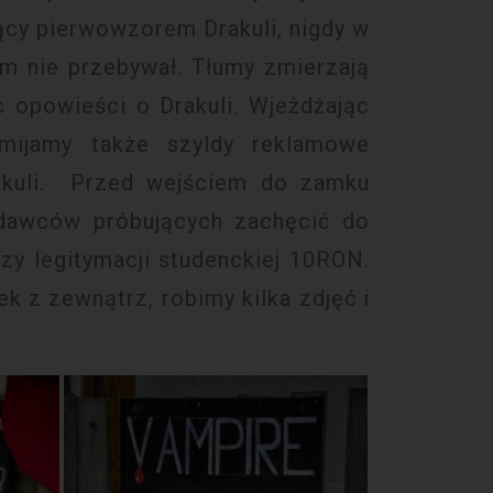
ący pierwowzorem Drakuli, nigdy w
m nie przebywał. Tłumy zmierzają
 opowieści o Drakuli. Wjeżdżając
mijamy także szyldy reklamowe
rakuli. Przed wejściem do zamku
edawców próbujących zachęcić do
zy legitymacji studenckiej 10RON.
 z zewnątrz, robimy kilka zdjęć i