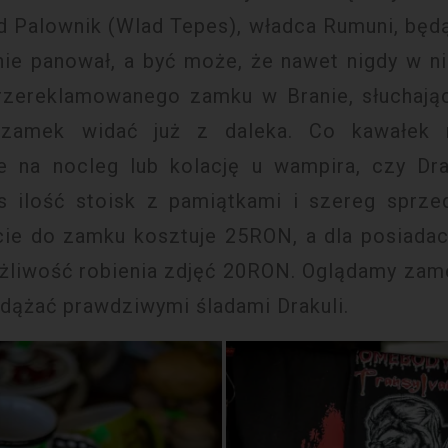
ad Palownik (Wlad Tepes), władca Rumuni, będ
ie panował, a być może, że nawet nigdy w ni
rzereklamowanego zamku w Branie, słuchając
zamek widać już z daleka. Co kawałek 
ce na nocleg lub kolację u wampira, czy D
s ilość stoisk z pamiątkami i szereg sprz
cie do zamku kosztuje 25RON, a dla posiadac
liwość robienia zdjęć 20RON. Oglądamy zamek
dążać prawdziwymi śladami Drakuli.