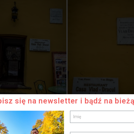
isz się na newsletter i bądź na bież
ladami Drakuli stanowiła twierdza Poienari