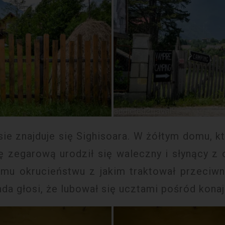
sie znajduje się Sighisoara. W żółtym domu, 
ę zegarową urodził się waleczny i słynący z
mu okrucieństwu z jakim traktował przeciwn
enda głosi, że lubował się ucztami pośród kona