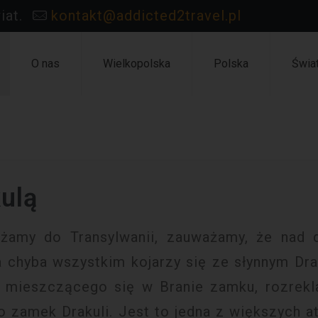
iat.
kontakt@addicted2travel.pl
O nas
Wielkopolska
Polska
Świa
ulą
żamy do Transylwanii, zauważamy, że nad d
a chyba wszystkim kojarzy się ze słynnym Dra
o mieszczącego się w Branie zamku, rozre
ko zamek Drakuli. Jest to jedna z większych a