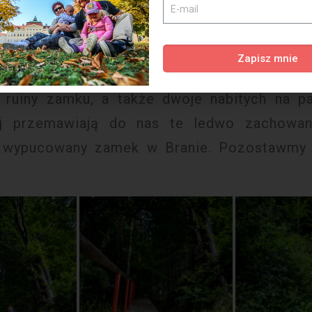
ał Wład Palownik. Do dzisiaj zachowały się r
ztuje 5RON, a studencki 2RON. Na drodze d
murna i lekko deszczowa oraz pomalowan
Zapisz mnie
ywiście ślady krwi…?) dodają tajemniczości
ruiny zamku, a także dwoje nabitych na pal
ej przemawiają do nas te ledwo zachowan
i wypucowany zamek w Branie. Pozostawmy 