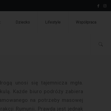
t
Dziecko
Lifestyle
Współpraca
rogą unosi się tajemnicza mgła.
kulą. Każde biuro podróży zabiera
klamowanego na potrzeby masowej
trakcji Rumunii. Prawda jest jednak