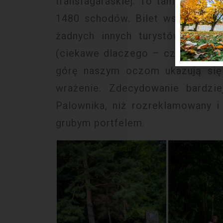
transfagaraskiej. To tam rezydow
1480 schodów. Bilet wstępu kos
żadnych innych turystów. Poch
(ciekawe dlaczego – czy to rzecz
górę naszym oczom ukazują się 
wrażenie. Zdecydowanie bardzi
Palownika, niż rozreklamowany 
grubym portfelem.