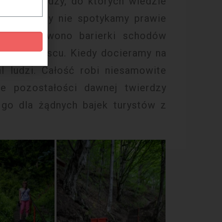
uiny twierdzy, do których wiedzie
o twierdzy nie spotykamy prawie
e na czerwono barierki schodów
 temu miejscu. Kiedy docieramy na
 ludzi. Całość robi niesamowite
e pozostałości dawnej twierdzy
go dla żądnych bajek turystów z