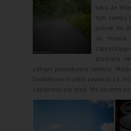
taka, że Wl
tym zamku n
jednak do p
do miasta 
zapraszają
przeraża na
zakupu plastykowej tandety. Wejś
Dodatkowo trzeba zapłacić za moż
zabieramy się stąd. My chcemy po