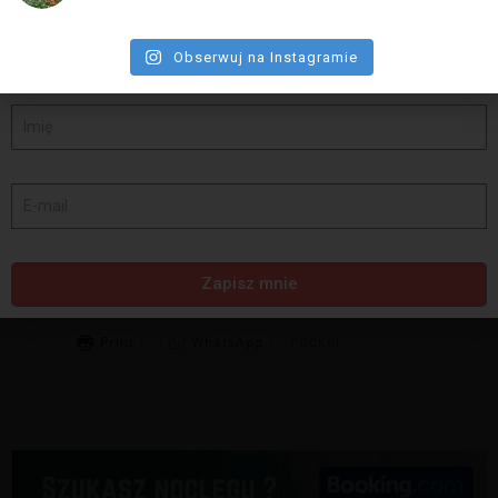
Obserwuj na Instagramie
Komisja konkursowa postanowiła wyróżnić jedno
zdjęcie, którego autor także otrzyma nagrodę
Zwycięzcom serdecznie gratulujemy. Prosimy o
przesłanie swoich danych adresowych w ciągu 7 dni od
ogłoszenia wyników na adres:
addicted2travel@o2.pl
Zapisz mnie
Share this:
Print
WhatsApp
Pocket