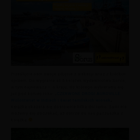
Prześlijcie nam swoje zdjęcie z wakacji wraz z krótkim
opisem. Do wygrania aż 5 książek wydawnictwa Sorus,
w tym najnowsza – o kraju, do którego wybieramy się
już pod koniec roku: „
CZERWONE DROGI AUROVILLE.
Wolontariat w Indiach i świat tamilskich wiosek
„.
Książka ukazała się dosłownie kilka dni temu. Sami nie
możemy się doczekać, aż dotrze do nas paczuszka z
książką