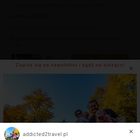
PS. Nagrody wysyłamy tylko na terenie Polski.
WYNIKI KONKURSU:
Nadszedł czas na ogłoszenie zwycięzców.
W głosowaniu na facebooku zwyciężyły następujące
fotki:
Zapisz się na newsletter i bądź na bieżąco!
Jury po długich i burzliwych naradach nagrodziło także
następujące zdjęcia:
addicted2travel.pl