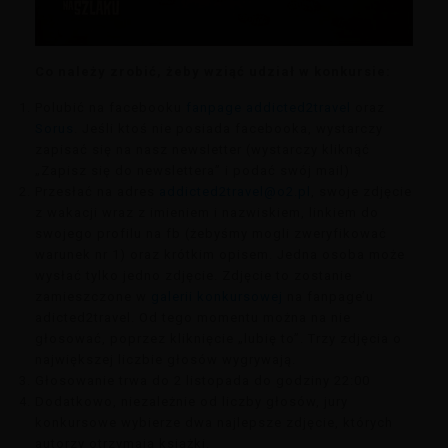
Co należy zrobić, żeby wziąć udział w konkursie:
Polubić na facebooku
fanpage addicted2travel
oraz
Sorus
. Jeśli ktoś nie posiada facebooka, wystarczy
zapisać się na nasz newsletter (wystarczy kliknąć
„Zapisz się do newslettera” i podać swój mail)
Przesłać na adres
addicted2travel@o2.pl
, swoje zdjęcie
z wakacji wraz z imieniem i nazwiskiem, linkiem do
swojego profilu na fb (żebyśmy mogli zweryfikować
warunek nr 1) oraz krótkim opisem. Jedna osoba może
wysłać tylko jedno zdjęcie. Zdjęcie to zostanie
zamieszczone w
galerii konkursowej
na fanpage’u
adicted2travel. Od tego momentu można na nie
głosować, poprzez kliknięcie „lubię to”. Trzy zdjęcia o
największej liczbie głosów wygrywają.
Głosowanie trwa do 2 listopada do godziny 22:00
Dodatkowo, niezależnie od liczby głosów, jury
konkursowe wybierze dwa najlepsze zdjęcie, których
autorzy otrzymają książki.