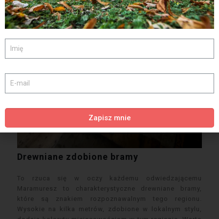
Zapisz mnie
Drewniane zdobione bramy
To rzuca się w oczy każdemu odwiedzającemu
Maramuresz to charakterystyczne drewniane bramy,
które są znakiem rozpoznawalnym tego regionu.
Wysokie na kilka metrów, zdobione w lokalnym stylu,