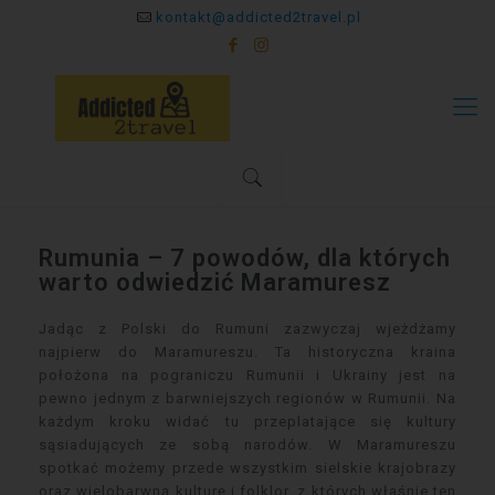
kontakt@addicted2travel.pl
Rumunia – 7 powodów, dla których
warto odwiedzić Maramuresz
Jadąc z Polski do Rumuni zazwyczaj wjeżdżamy
najpierw do Maramureszu. Ta historyczna kraina
położona na pograniczu Rumunii i Ukrainy jest na
pewno jednym z barwniejszych regionów w Rumunii. Na
każdym kroku widać tu przeplatające się kultury
sąsiadujących ze sobą narodów. W Maramureszu
spotkać możemy przede wszystkim sielskie krajobrazy
oraz wielobarwną kulturę i folklor, z których właśnie ten