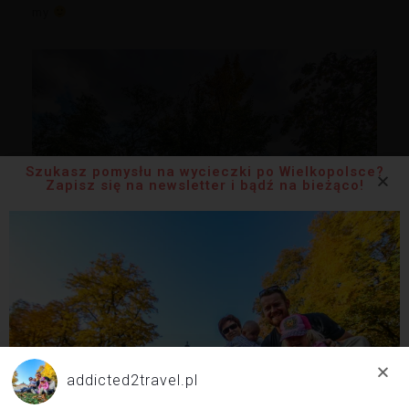
my
Szukasz pomysłu na wycieczki po Wielkopolsce?
Zapisz się na newsletter i bądź na bieżąco!
addicted2travel.pl