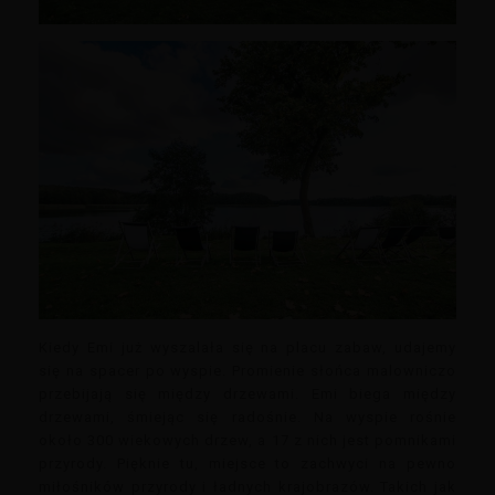
Kiedy Emi już wyszalała się na placu zabaw, udajemy
się na spacer po wyspie. Promienie słońca malowniczo
przebijają się między drzewami. Emi biega między
drzewami, śmiejąc się radośnie. Na wyspie rośnie
około 300 wiekowych drzew, a 17 z nich jest pomnikami
przyrody. Pięknie tu, miejsce to zachwyci na pewno
miłośników przyrody i ładnych krajobrazów. Takich jak