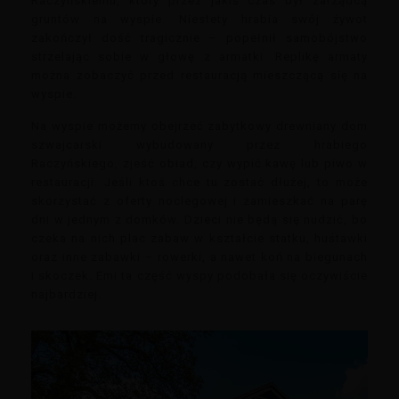
Raczyńskiemu, który przez jakiś czas był zarządcą
gruntów na wyspie. Niestety hrabia swój żywot
zakończył dość tragicznie – popełnił samobójstwo
strzelając sobie w głowę z armatki. Replikę armaty
można zobaczyć przed restauracją mieszczącą się na
wyspie.
Na wyspie możemy obejrzeć zabytkowy drewniany dom
szwajcarski wybudowany przez hrabiego
Raczyńskiego, zjeść obiad, czy wypić kawę lub piwo w
restauracji. Jeśli ktoś chce tu zostać dłużej, to może
skorzystać z oferty noclegowej i zamieszkać na parę
dni w jednym z domków. Dzieci nie będą się nudzić, bo
czeka na nich plac zabaw w kształcie statku, huśtawki
oraz inne zabawki – rowerki, a nawet koń na biegunach
i skoczek. Emi ta część wyspy podobała się oczywiście
najbardziej.