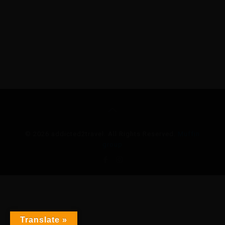
© 2026 addicted2travel. All Rights Reserved.
Muffin
group
Translate »