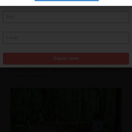
Oczywiście dotrzeć tutaj można także komunikacja
miejską – np. tramwajami nr 6 oraz 8 lub autobusem
numer 184 wysiadając na przystanku „Krancowa I”.
Spacer doliną Szklarki
Spacer pośród koron drzew to ciekawa propozycja na
spędzenie wolnego czasu na świeżym powietrzu.
Dodatkowo, jeśli lubimy spacery po lesie, wybierając
się na ścieżkę w koronach drzew, możemy połączyć
Zapisz mnie
wycieczkę ze spacerem doliną rzeki Szklarka, gdzie
obiekt się znajduje. Gwarantuje nam to fajne spędzenie
dnia na łonie natury.