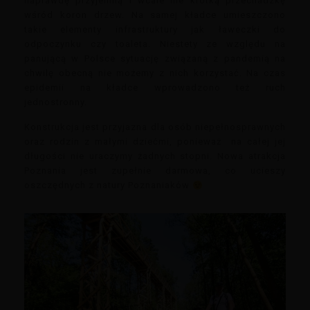
naprawdę przyjemną i wcale nie krótką przechadzkę
wśród koron drzew. Na samej kładce umieszczono
takie elementy infrastruktury jak ławeczki do
odpoczynku czy toaleta. Niestety ze względu na
panującą w Polsce sytuację związaną z pandemią na
chwilę obecną nie możemy z nich korzystać. Na czas
epidemii na kładce wprowadzono też ruch
jednostronny.
Konstrukcja jest przyjazna dla osób niepełnosprawnych
oraz rodzin z małymi dziećmi, ponieważ na całej jej
długości nie uraczymy żadnych stopni. Nowa atrakcja
Poznania jest zupełnie darmowa, co ucieszy
oszczędnych z natury Poznaniaków