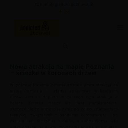
kontakt@addicted2travel.pl
Nowa atrakcja na mapie Poznania
– ścieżka w koronach drzew
W połowie kwietnia otwarta została nowa atrakcja na
mapie Poznania – kładka spacerowa w koronach
drzew. Jest to dopiero druga tego typu atrakcja w
Polsce. Ścieżka cieszy się dużą popularnością,
szczególnie że otwarto ją zaraz po zdjęciu pierwszych
restrykcji związanych z pandemią koronawirusa i po
wielu dniach siedzenia w domu, w końcu można było
wyjść do lasu. Na pewno wpisze się ona na listę miejsc,