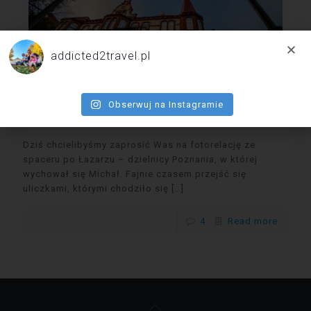
addicted2travel.pl
Atrakcje Poznania i okolicy w obiektywie –
Obserwuj na Instagramie
Łazarz
Dziś chcielibyśmy zaprosić Was na fotorelację ze
spaceru po Łazarzu – dzielnicy Poznania, w której
wychował się Michał. Fajnie czasem przejść się
uliczkami, którymi chodziło się
[…]
4
Read more