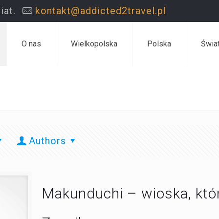
iat.
kontakt@addicted2travel.pl
O nas
Wielkopolska
Polska
Świa
Authors
Makunduchi – wioska, któ