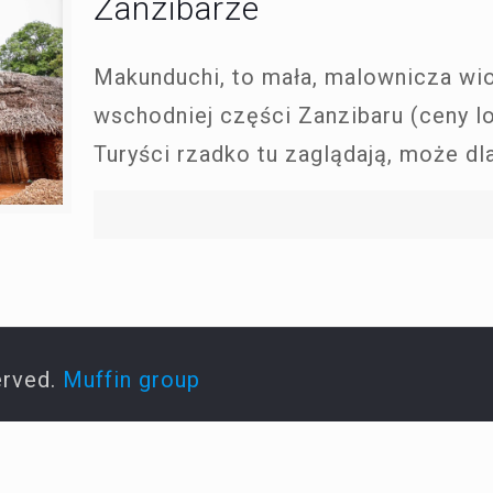
Zanzibarze
Makunduchi, to mała, malownicza wi
wschodniej części Zanzibaru (ceny l
Turyści rzadko tu zaglądają, może dla
erved.
Muffin group