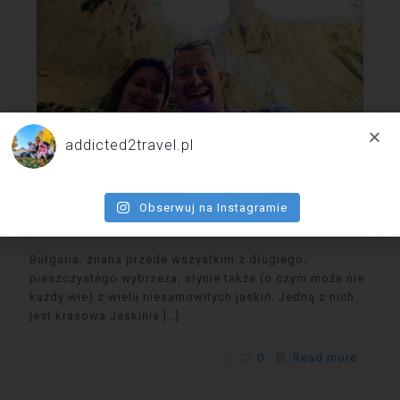
addicted2travel.pl
Oczy Boga – niesamowita jaskinia w
Obserwuj na Instagramie
Bułgarii.
Bułgaria, znana przede wszystkim z długiego,
piaszczystego wybrzeża, słynie także (o czym może nie
każdy wie) z wielu niesamowitych jaskiń. Jedną z nich
jest krasowa Jaskinia
[…]
0
Read more