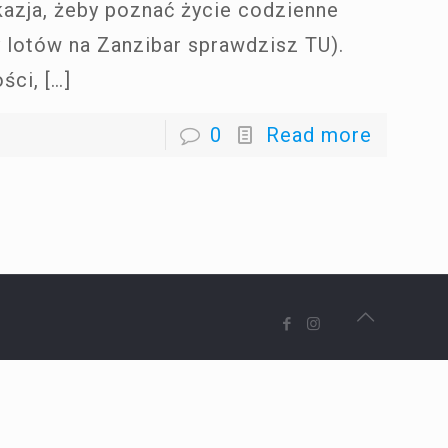
kazja, żeby poznać życie codzienne
y lotów na Zanzibar sprawdzisz TU).
ości,
[…]
0
Read more