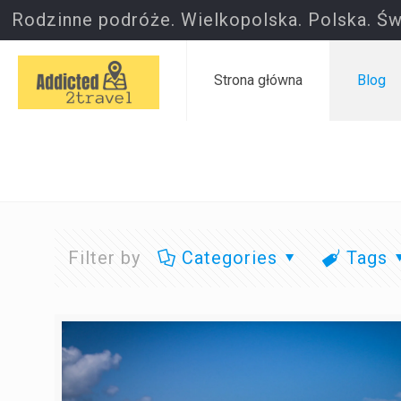
Rodzinne podróże. Wielkopolska. Polska. Św
Strona główna
Blog
Filter by
Categories
Tags